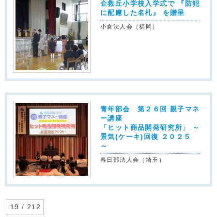
企救丘小学校入学式で 『防犯
に配慮した名札』 を贈呈
小倉法人会（福岡）
青年部会 第２６回 親子マネ
ー講座
「ヒット商品開発研究所」 ～
景気(ケーキ)回復 ２０２５
～
春日部法人会（埼玉）
19 / 212