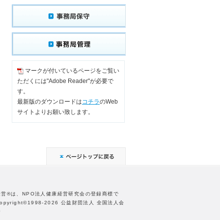
マークが付いているページをご覧い
ただくには"Adobe Reader"が必要で
す。
最新版のダウンロードは
コチラ
のWeb
サイトよりお願い致します。
経営®は、NPO法人健康経営研究会の登録商標で
opyright©1998-2026 公益財団法人 全国法人会
合