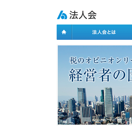
ページ内を移動するためのリンクです。
メインコンテンツへ移動