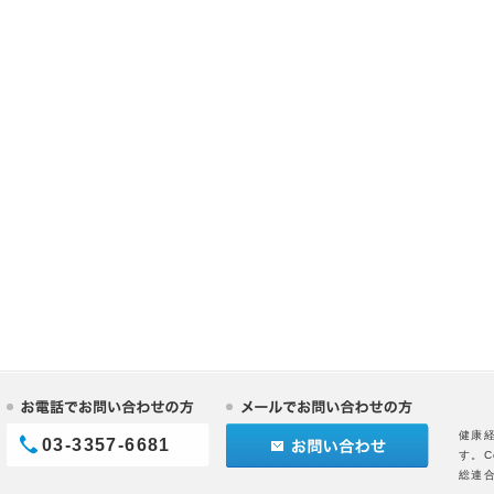
健康
03-3357-6681
す。C
総連