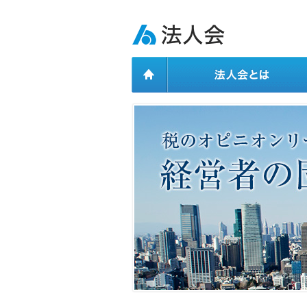
ページ内を移動するためのリンクです。
メインコンテンツへ移動