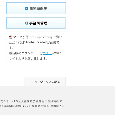
マークが付いているページをご覧い
ただくには"Adobe Reader"が必要で
す。
最新版のダウンロードは
コチラ
のWeb
サイトよりお願い致します。
経営®は、NPO法人健康経営研究会の登録商標で
opyright©1998-2026 公益財団法人 全国法人会
合