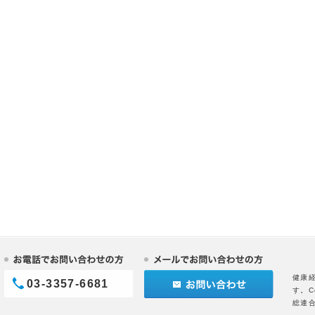
健康
03-3357-6681
す。C
総連