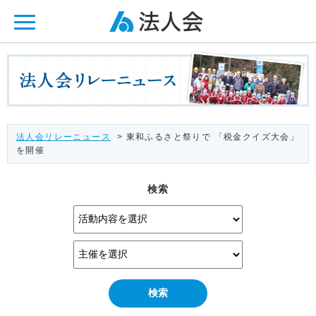
ページ内を移動するためのリンクです。
メインコンテンツへ移動
法人会リレーニュース
> 東和ふるさと祭りで 「税金クイズ大会」
を開催
検索