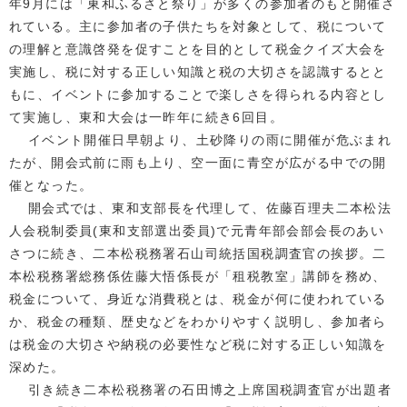
年9月には「東和ふるさと祭り」が多くの参加者のもと開催さ
れている。主に参加者の子供たちを対象として、税について
の理解と意識啓発を促すことを目的として税金クイズ大会を
実施し、税に対する正しい知識と税の大切さを認識するとと
もに、イベントに参加することで楽しさを得られる内容とし
て実施し、東和大会は一昨年に続き6回目。
イベント開催日早朝より、土砂降りの雨に開催が危ぶまれ
たが、開会式前に雨も上り、空一面に青空が広がる中での開
催となった。
開会式では、東和支部長を代理して、佐藤百理夫二本松法
人会税制委員(東和支部選出委員)で元青年部会部会長のあい
さつに続き、二本松税務署石山司統括国税調査官の挨拶。二
本松税務署総務係佐藤大悟係長が「租税教室」講師を務め、
税金について、身近な消費税とは、税金が何に使われている
か、税金の種類、歴史などをわかりやすく説明し、参加者ら
は税金の大切さや納税の必要性など税に対する正しい知識を
深めた。
引き続き二本松税務署の石田博之上席国税調査官が出題者