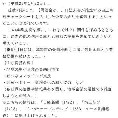
た（平成28年1月22日）。
提携内容には、【両信金が、川口法人会が推進する自主点
検チェックシートを活用した企業の金利を優遇する】といっ
たことが含まれています。
この業務提携を機に、これまで以上に関係を深めるととも
に、県内の他の信用金庫とも同様の提携を進めていきたいと
考えています。
（※5月1日には、草加市の会員様向けに城北信用金庫とも業
務提携を結びました。）
【主な提携内容】
・地域の中小企業の金融円滑化
・ビジネスマッチング支援
・各種セミナー・講演会への相互協力 など
（各組織の連携や情報共有を図り、地域企業の活性化を推進
しようとの試み。）
※こちらの情報は、「日経新聞（1/22）」「埼玉新聞
（1/23）」「J-comケーブルテレビ（1/23ニュース番組報
道）」に取り上げられました。