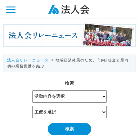
ページ内を移動するためのリンクです。
メインコンテンツへ移動
法人会リレーニュース
> 地域経済発展のため、市内2信金と県内
初の業務提携を結ぶ
検索