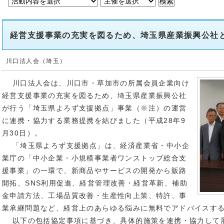
経営支援事業の充実を図るため、埼玉県産業振興公社
川口法人会（埼玉）
川口法人会は、川口市・草加市の所属会員企業向け
経営支援事業の充実を図るため、埼玉県産業振興公社
が行う「埼玉県よろず支援拠点」事業（※注）の運営
に連携・協力する業務提携を結びました（平成28年9
月30日）。
「埼玉県よろず支援拠点」は、経済産業省・中小企
業庁の「中小企業・小規模事業者ワンストップ総合支
援事業」の一環で、新商品やサービスの開発から販路
開拓、SNS利用促進、経営管理改善・経営革新、補助
金申請方法、工場品質改善・生産性向上策、特許、事
業承継問題など、経営上のあらゆる悩みに無料でアドバイスす
以下の包括協定事項に基づき、具体的施策を連携・協力して