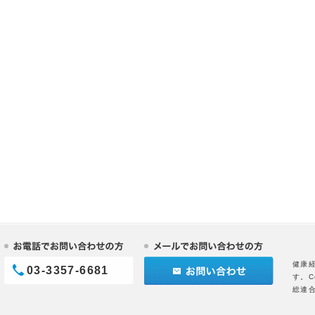
健康
03-3357-6681
す。C
総連