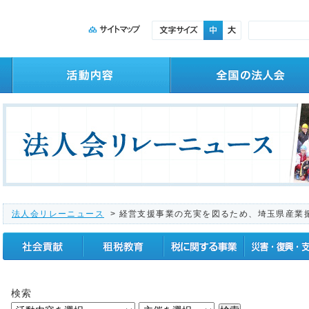
法人会リレーニュース
> 経営支援事業の充実を図るため、埼玉県産業
社会貢献
租税教育
税に関する事業
震災復興支援
検索