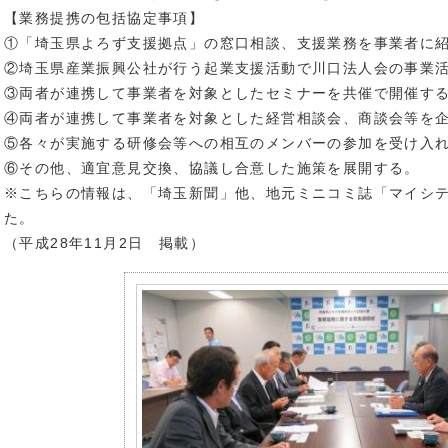
【業務提携の包括協定事項】
①「埼玉県よろず支援拠点」の窓口相談、支援業務を事業者に
②埼玉県産業振興公社が行う起業支援活動で川口法人会の事業
③両者が連携して事業者を対象としたセミナーを共催で開催す
④両者が連携して事業者を対象とした経営相談会、商談会等を
⑤各々が実施する研修会等への相互のメンバーの参加を受け入
⑥その他、適宜意見交換、協議し合意した施策を展開する。
※こちらの情報は、「埼玉新聞」他、地元ミニコミ誌「マイシ
た。
（平成28年11月2日 掲載）