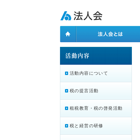
ページ内を移動するためのリンクです。
メインコンテンツへ移動
活動内容について
税の提言活動
租税教育・税の啓発活動
税と経営の研修