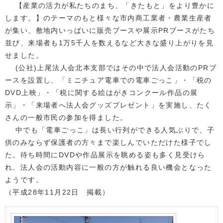
【産業の活力が私たちのまち、「きたもと」をより豊かに
します。】のテーマのもと様々な市内商工業者・農業生産者
が集い、敷地内いっぱいに販売ブースや展示PRブースがたち
並び、来場者も1万5千人を数えるなど大きな盛り上がりを見
せました。
(公社)上尾法人会北本支部ではその中で法人会活動のPRブ
ースを設置し、「ミニチュア電車での電車ごっこ」・「税の
DVD上映」・「税に関する絵はがきコンクール作品の展
示」・「来場者へ法人会グッズプレゼント」を実施し、たく
さんの一般市民の参加を得ました。
中でも「電車ごっこ」は長い行列ができる人気ぶりで、子
供のみならず保護者の方々まで楽しんでいただけた様子でし
た。待ち時間にDVDや作品展示を眺める姿も多く見受けら
れ、法人会の活動内容に一般の方が触れる良い機会となった
ようです。
（平成28年11月22日 掲載）