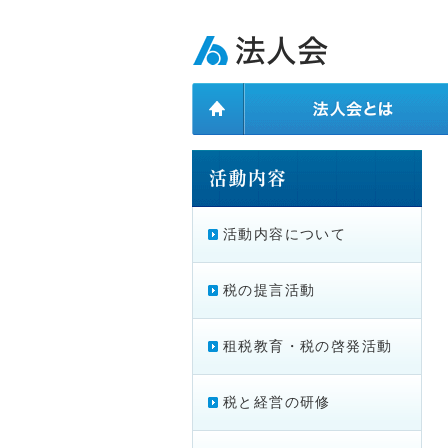
ページ内を移動するためのリンクです。
メインコンテンツへ移動
活動内容について
税の提言活動
租税教育・税の啓発活動
税と経営の研修