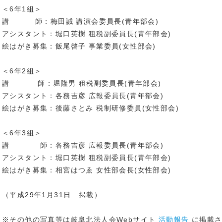
＜6年1組＞
講 師：梅田誠 講演会委員長(青年部会)
アシスタント：堀口英樹 租税副委員長(青年部会)
絵はがき募集：飯尾啓子 事業委員(女性部会)
＜6年2組＞
講 師：堀隆男 租税副委員長(青年部会)
アシスタント：各務吉彦 広報委員長(青年部会)
絵はがき募集：後藤さとみ 税制研修委員(女性部会)
＜6年3組＞
講 師：各務吉彦 広報委員長(青年部会)
アシスタント：堀口英樹 租税副委員長(青年部会)
絵はがき募集：相宮はつゑ 女性部会長(女性部会)
（平成29年1月31日 掲載）
※その他の写真等は岐阜北法人会Webサイト
活動報告
に掲載さ