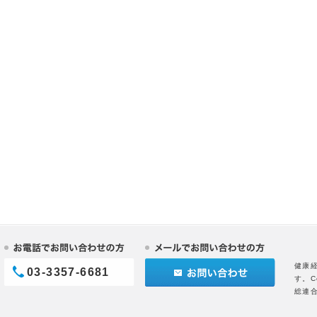
健康
03-3357-6681
す。C
総連