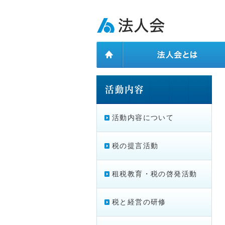
ページ内を移動するためのリンクです。
メインコンテンツへ移動
活動内容について
税の提言活動
租税教育・税の啓発活動
税と経営の研修