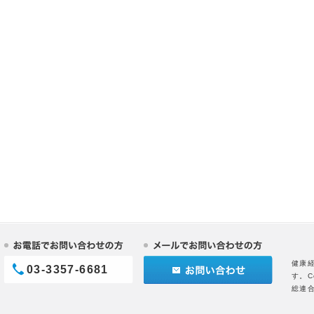
健康
03-3357-6681
す。C
総連