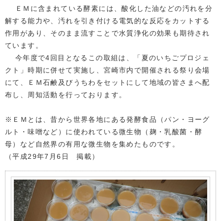
ＥＭに含まれている酵素には、酸化した油などの汚れを分
解する能力や、汚れを引き付ける電気的な反応をカットする
作用があり、そのまま流すことで水質浄化の効果も期待され
ています。
今年度で4回目となるこの取組は、「夏のいちごプロジェ
クト」時期に併せて実施し、宮崎市内で開催される祭り会場
にて、ＥＭ石鹸及びうちわをセットにして地域の皆さまへ配
布し、周知活動を行っております。
※ＥＭとは、昔から世界各地にある発酵食品（パン・ヨーグ
ルト・味噌など）に使われている微生物（麹・乳酸菌・酵
母）など自然界の有用な微生物を集めたものです。
（平成29年7月6日 掲載）