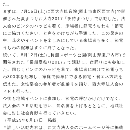
た。
まずは、7月15日(土)に西大寺観音院(岡山市東区西大寺)で開
催された夏まつり西大寺2017「夜待まつり」で活動した。法
人会のピンクのハッピを着て、来場者に節電うちわを「節電
にご協力ください」と声をかけながら手渡した。この暑さの
中、花火やイベントを楽しみにしている来場者も多く、節電
うちわの配布はすぐに終了となった。
続いて、8月12日(土)に長船スポーツ公園(岡山県瀬戸内市)で
開催された「長船夏祭り2017」で活動し、盆踊りにも参加し
た。同じくピンクのハッピを着て、来場者に向けて節電うち
わ300本を配布し、家庭で簡単にできる節電・省エネ方法を
伝えた。女性部会の参加者が盆踊りを踊り、西大寺法人会の
ＰＲも行った。
今後も地域イベントに参加し、節電の呼びかけだけでなく、
法人会のＰＲ活動を行い、知名度を上げるとともに、地域社
会に対し社会貢献を行っていきたい。
（平成29年8月17日 掲載）
＊詳しい活動内容は、西大寺法人会のホームページ等に掲載