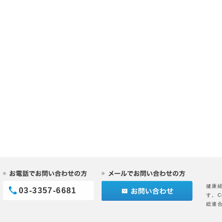
健康
03-3357-6681
す。C
総連