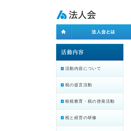
ページ内を移動するためのリンクです。
メインコンテンツへ移動
活動内容について
税の提言活動
租税教育・税の啓発活動
税と経営の研修