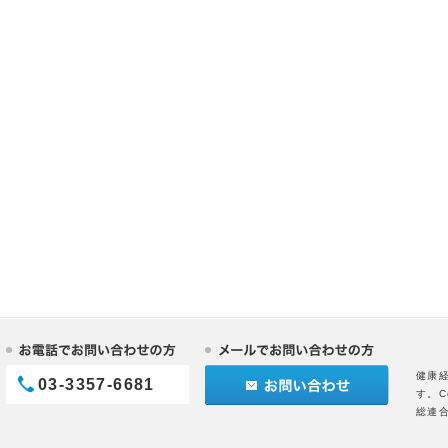
健康
03-3357-6681
す。C
総連