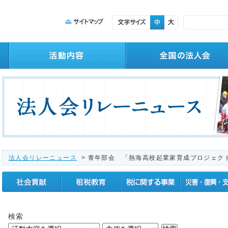
法人会リレーニュース
> 青年部会 「熱海高校起業家育成プロジェク
社会貢献
租税教育
税に関する事業
震災復興支援
検索