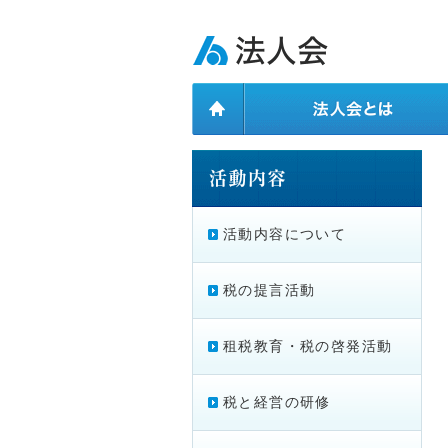
ページ内を移動するためのリンクです。
メインコンテンツへ移動
活動内容について
税の提言活動
租税教育・税の啓発活動
税と経営の研修