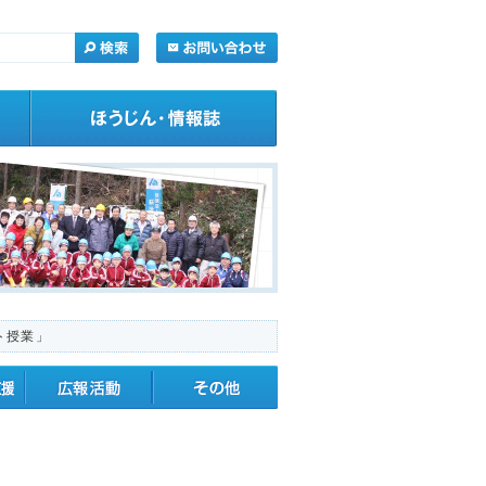
ト授業」
・応援
広報活動
その他