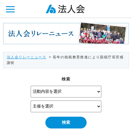
ページ内を移動するためのリンクです。
メインコンテンツへ移動
法人会リレーニュース
> 長年の租税教育推進により国税庁長官感
謝状
検索