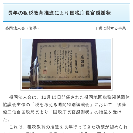
長年の租税教育推進により国税庁長官感謝状
盛岡法人会（岩手）
[ 税に関する事業]
盛岡法人会は、11月13日開催された盛岡地区税務関係団体
協議会主催の「税を考える週間特別講演会」において、後藤
健二仙台国税局長より「国税庁長官感謝状」の贈呈を受け
た。
これは、租税教育の推進を長年行ってきた功績が認められ