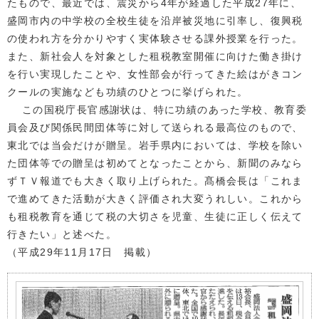
たもので、最近では、震災から4年が経過した平成27年に、
盛岡市内の中学校の全校生徒を沿岸被災地に引率し、復興税
の使われ方を分かりやすく実体験させる課外授業を行った。
また、新社会人を対象とした租税教室開催に向けた働き掛け
を行い実現したことや、女性部会が行ってきた絵はがきコン
クールの実施なども功績のひとつに挙げられた。
この国税庁長官感謝状は、特に功績のあった学校、教育委
員会及び関係民間団体等に対して送られる最高位のもので、
東北では当会だけが贈呈。岩手県内においては、学校を除い
た団体等での贈呈は初めてとなったことから、新聞のみなら
ずＴＶ報道でも大きく取り上げられた。髙橋会長は「これま
で進めてきた活動が大きく評価され大変うれしい。これから
も租税教育を通じて税の大切さを児童、生徒に正しく伝えて
行きたい」と述べた。
（平成29年11月17日 掲載）