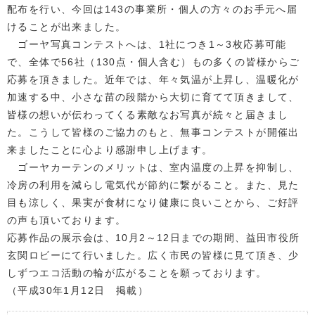
配布を行い、今回は143の事業所・個人の方々のお手元へ届
けることが出来ました。
ゴーヤ写真コンテストへは、1社につき1～3枚応募可能
で、全体で56社（130点・個人含む）もの多くの皆様からご
応募を頂きました。近年では、年々気温が上昇し、温暖化が
加速する中、小さな苗の段階から大切に育てて頂きまして、
皆様の想いが伝わってくる素敵なお写真が続々と届きまし
た。こうして皆様のご協力のもと、無事コンテストが開催出
来ましたことに心より感謝申し上げます。
ゴーヤカーテンのメリットは、室内温度の上昇を抑制し、
冷房の利用を減らし電気代が節約に繋がること。また、見た
目も涼しく、果実が食材になり健康に良いことから、ご好評
の声も頂いております。
応募作品の展示会は、10月2～12日までの期間、益田市役所
玄関ロビーにて行いました。広く市民の皆様に見て頂き、少
しずつエコ活動の輪が広がることを願っております。
（平成30年1月12日 掲載）