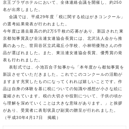
京王プラザホテルにおいて、全体連絡会議を開催し、約250
名が出席しました。
会議では、平成29年度「税に関する絵はがきコンクール」
の選考結果発表が行われました。
今年度は過去最高の約2万5千枚の応募があり、新設された東
京都知事賞及び全法連女連協会長賞には、北沢法人会から推
薦のあった、世田谷区立武蔵丘小学校、小林明優翔さんの作
品が選ばれました。また、東法連女連協会長賞、優秀賞の発
表も行われました。
表彰式では、小池百合子知事から「本年度から都知事賞を
新設させていただきました。これでこのコンクールの活動が
ますます充実したものになってくれれば嬉しいことです。作
品は自身の体験を基に税についての知識や感想が小さな絵に
凝縮されています。税の大切さや役割について、子供の頃か
ら理解を深めていくことは大きな意味があります。」と挨拶
があり、受賞者に表彰状及び副賞の贈呈が行われました。
（平成30年4月17日 掲載）