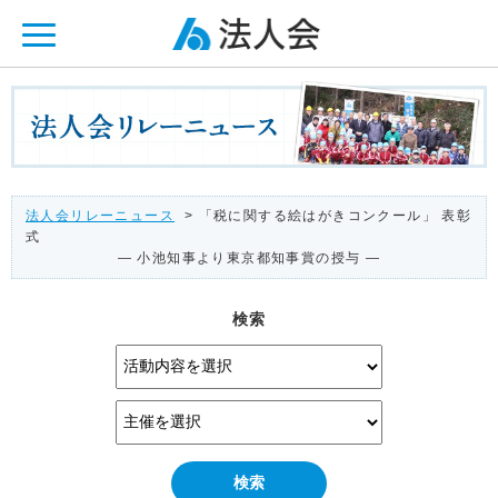
ページ内を移動するためのリンクです。
メインコンテンツへ移動
法人会リレーニュース
> 「税に関する絵はがきコンクール」 表彰
式
― 小池知事より東京都知事賞の授与 ―
検索