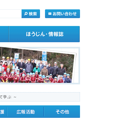
て学ぶ ～
・応援
広報活動
その他