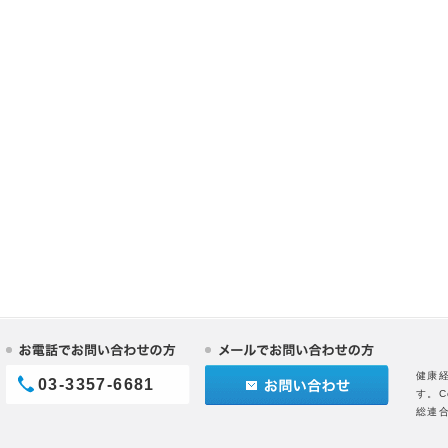
健康
03-3357-6681
す。C
総連