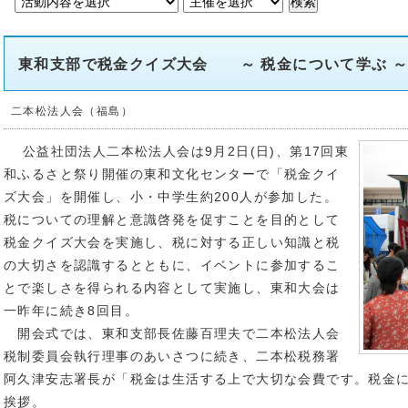
東和支部で税金クイズ大会 ～ 税金について学ぶ 
二本松法人会（福島）
公益社団法人二本松法人会は9月2日(日)、第17回東
和ふるさと祭り開催の東和文化センターで「税金クイ
ズ大会」を開催し、小・中学生約200人が参加した。
税についての理解と意識啓発を促すことを目的として
税金クイズ大会を実施し、税に対する正しい知識と税
の大切さを認識するとともに、イベントに参加するこ
とで楽しさを得られる内容として実施し、東和大会は
一昨年に続き8回目。
開会式では、東和支部長佐藤百理夫で二本松法人会
税制委員会執行理事のあいさつに続き、二本松税務署
阿久津安志署長が「税金は生活する上で大切な会費です。税金
挨拶。