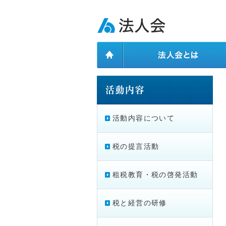
ページ内を移動するためのリンクです。
メインコンテンツへ移動
活動内容について
税の提言活動
租税教育・税の啓発活動
税と経営の研修