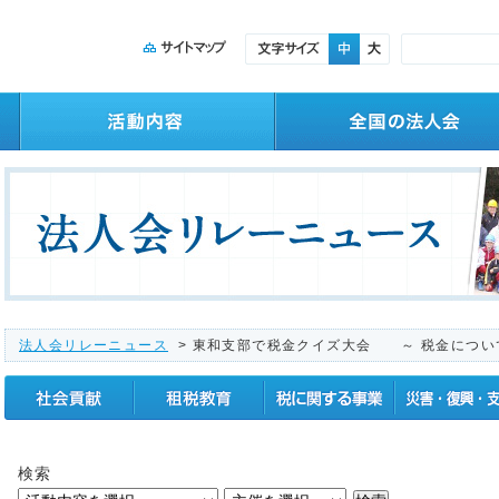
法人会リレーニュース
> 東和支部で税金クイズ大会 ～ 税金につい
社会貢献
租税教育
税に関する事業
震災復興支援
検索