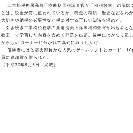
二本松税務署高橋正樹統括国税調査官が「租税教室」の講師
とは、税金が何に使われているか、税金の種類、歴史などをわ
大切さや納税の必要性など税に対する正しい知識を深めた。
引き続き二本松税務署の渡邉清美上席国税調査官が出題者とな
教室」で学習した内容を含めて問題を出題。後半にはかなり難
がらも○×コーナーに分かれて真剣に取り組んだ。
優勝者には佐藤支部長から人気のゲームソフトとカード。10
員に参加賞が贈られた。
（平成30年9月5日 掲載）