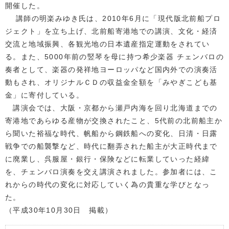
開催した。
講師の明楽みゆき氏は、2010年6月に「現代版北前船プロ
ジェクト」を立ち上げ、北前船寄港地での講演、文化・経済
交流と地域振興、各観光地の日本遺産指定運動をされてい
る。また、5000年前の竪琴を母に持つ希少楽器 チェンバロの
奏者として、楽器の発祥地ヨーロッパなど国内外での演奏活
動もされ、オリジナルＣＤの収益金全額を「みやぎこども基
金」に寄付している。
講演会では、大阪・京都から瀬戸内海を回り北海道までの
寄港地であらゆる産物が交換されたこと、5代前の北前船主か
ら聞いた裕福な時代、帆船から鋼鉄船への変化、日清・日露
戦争での船襲撃など、時代に翻弄された船主が大正時代まで
に廃業し、呉服屋・銀行・保険などに転業していった経緯
を、チェンバロ演奏を交え講演されました。参加者には、こ
れからの時代の変化に対応していく為の貴重な学びとなっ
た。
（平成30年10月30日 掲載）