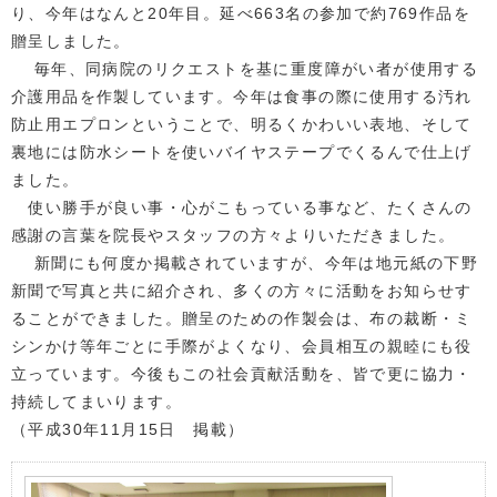
り、今年はなんと20年目。延べ663名の参加で約769作品を
贈呈しました。
毎年、同病院のリクエストを基に重度障がい者が使用する
介護用品を作製しています。今年は食事の際に使用する汚れ
防止用エプロンということで、明るくかわいい表地、そして
裏地には防水シートを使いバイヤステープでくるんで仕上げ
ました。
使い勝手が良い事・心がこもっている事など、たくさんの
感謝の言葉を院長やスタッフの方々よりいただきました。
新聞にも何度か掲載されていますが、今年は地元紙の下野
新聞で写真と共に紹介され、多くの方々に活動をお知らせす
ることができました。贈呈のための作製会は、布の裁断・ミ
シンかけ等年ごとに手際がよくなり、会員相互の親睦にも役
立っています。今後もこの社会貢献活動を、皆で更に協力・
持続してまいります。
（平成30年11月15日 掲載）