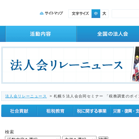
法人会リレーニュース
> 札幌５法人会合同セミナー 「税務調査のポ
社会貢献
租税教育
税に関する事業
震災復興支援
検索