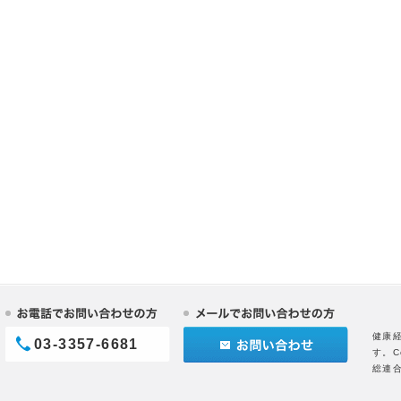
健康
03-3357-6681
す。C
総連