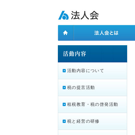
ページ内を移動するためのリンクです。
メインコンテンツへ移動
活動内容について
税の提言活動
租税教育・税の啓発活動
税と経営の研修