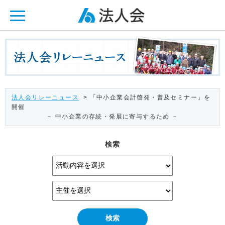
ページ内を移動するためのリンクです。
メインコンテンツへ移動
法人会リレーニュース
> 「中小企業会計啓発・普及セミナー」を
開催
－ 中小企業の存続・発展に寄与するため －
検索