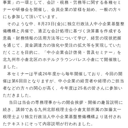
事業」の一環として、会計・税務・労務等に関する各種セミ
ナーや研修会を開催し、会員企業の皆様を始め、一般の方々
にも参加して頂いています。
そのような中、8月23日(金)に独立行政法人中小企業基盤整
備機構と共催で、適正な会計処理に基づく決算書を作成する
意義・財務情報の活用方法等について学び、経営の現状把握
を通じて、資金調達力の強化や受注の拡大等を実現していた
だくことを目的に、「中小企業会計啓発・普及セミナー」を
北九州市小倉北区のホテルクラウンパレス小倉にて開催致し
ました。
本セミナーは平成26年度から毎年開催しており、今回の開
催は第6回目となりますが、中小企業の経営者や経理のご担当
者などの方々の関心が高く、今年度は25名の皆さんに参加い
ただきました。
当日は当会の専務理事からの開会挨拶・開催の趣旨説明に
続き、講師である九州北部税理士会小倉支部所属の加藤太一
税理士より独立行政法人中小企業基盤整備機構より送付され
たテキストにそって内容説明が行われました。