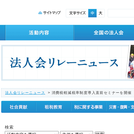
法人会リレーニュース
> 消費税軽減税率制度導入直前セミナーを開催
社会貢献
租税教育
税に関する事業
震災復興支援
検索