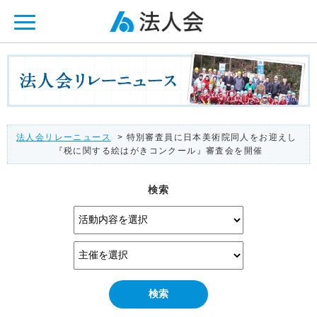
ページ内を移動するためのリンクです。
メインコンテンツへ移動
法人会リレーニュース
> 特別審査員に日本美術院同人をお迎えし
『税に関する絵はがきコンクール』審査会を開催
検索