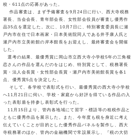
校・611点の応募があった。
作品審査は、まず予備審査を9月24日に行い、西大寺税務
署長、当会会長、青年部会長、女性部会役員が審査し優秀作
品35点を選定した。次に、10月7日に、特別審査委員長に瀬
戸内市在住で日本画家・日本美術院同人である井手康人氏と
瀬戸内市立美術館の岸本館長をお迎えし、最終審査会を開催
した。
選考の結果、最優秀賞に岡山市立西大寺小学校5年の三角榎
恋さんの作品を選んだのをはじめ、特別賞として、税務署長
賞・法人会長賞・女性部会長賞・瀬戸内市美術館長賞を各1
点、優秀賞5点を決定した。
そして、各学校で表彰式を行い、最優秀賞の西大寺小学校
へ11月21日に伺い、学校・家庭から好評を得ている作品の入
った表彰盾を持参し表彰式を行った。
11月15日より、管内各地域にて習字・標語等の租税作品と
ともに優秀作品を展示した。また、今年度も税を身近に考え
伝えていくことが目的とした優秀作品パネルを製作し、西大
寺税務署のほか、管内の金融機関で常設展示し、『税の大切