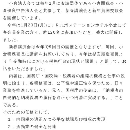
小倉法人会では毎年1月に友誼団体である小倉間税会・小
倉優良申告法人会と共催して、新春講演会と新年賀詞交歓会
を開催しています。
今年は1月20日(月)にＪＲ九州ステーションホテル小倉にて
各会員企業の方々、約120名に参加いただき、盛大に開催し
ました。
新春講演会は今年で9回目の開催となりますが、毎回、小
倉税務署長に講師をお願いしており、今年は杉安順造署長よ
り『 令和時代における税務行政の現状と課題 』と題して、お
話をいただきました。
内容は、国税庁・国税局・税務署の組織の機構と仕事の説
明に始まり、各税務署は、公平性や適正性を保つため、日々
業務を推進しているが、元々、国税庁の使命は、「納税者の
自発的な納税義務の履行を適正かつ円滑に実現する。」こと
である。
そのための任務として、
１．内国税の適正かつ公平な賦課及び徴収の実現
２．酒類業の健全な発達