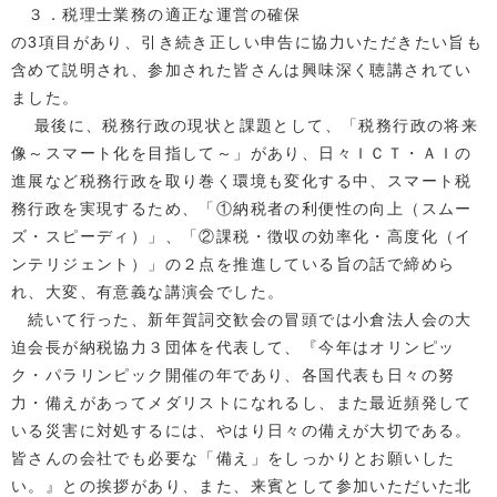
３．税理士業務の適正な運営の確保
の3項目があり、引き続き正しい申告に協力いただきたい旨も
含めて説明され、参加された皆さんは興味深く聴講されてい
ました。
最後に、税務行政の現状と課題として、「税務行政の将来
像～スマート化を目指して～」があり、日々ＩＣＴ・ＡＩの
進展など税務行政を取り巻く環境も変化する中、スマート税
務行政を実現するため、「①納税者の利便性の向上（スムー
ズ・スピーディ）」、「②課税・徴収の効率化・高度化（イ
ンテリジェント）」の２点を推進している旨の話で締めら
れ、大変、有意義な講演会でした。
続いて行った、新年賀詞交歓会の冒頭では小倉法人会の大
迫会長が納税協力３団体を代表して、『今年はオリンピッ
ク・パラリンピック開催の年であり、各国代表も日々の努
力・備えがあってメダリストになれるし、また最近頻発して
いる災害に対処するには、やはり日々の備えが大切である。
皆さんの会社でも必要な「備え」をしっかりとお願いした
い。』との挨拶があり、また、来賓として参加いただいた北