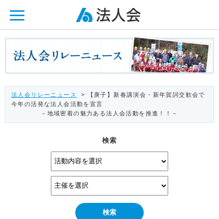
ページ内を移動するためのリンクです。
メインコンテンツへ移動
法人会リレーニュース
> 【庚子】新春講演会・新年賀詞交歓会で
今年の活発な法人会活動を宣言
－地域密着の魅力ある法人会活動を推進！！－
検索