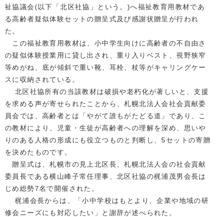
祉協議会(以下「北区社協」という。)へ福祉教育用教材であ
る高齢者疑似体験セットの贈呈式及び感謝状贈呈が行われ
た。
この福祉教育用教材は、小中学生向けに高齢者の不自由さ
の疑似体験授業用に貸し出され、重り入りベスト、視野狭窄
等めがね、底が傾斜で重い靴、耳栓、杖等がキャリングケー
スに収納されている。
北区社協所有の当該教材は破損や老朽化が著しいと、支援
を求める声が寄せられたことから、札幌北法人会社会貢献委
員会では、高齢者とは「やがて誰もがたどる道」であり、こ
の教材により、児童・生徒が高齢者への理解を深め、思いや
りのある人格の形成にも役立つものと判断し、5セットの寄贈
を決めたものです。
贈呈式は、札幌市の見上北区長、札幌北法人会の社会貢献
委員長である横山峰子常任理事、北区社協の梶浦茂男会長は
じめ総勢7名で開催された。
梶浦会長からは、「小中学校はもとより、企業や地域の研
修会ニーズにも対応したい」と謝辞が述べられた。