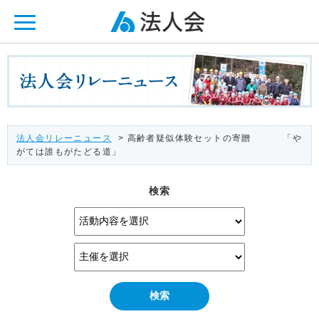
ページ内を移動するためのリンクです。
メインコンテンツへ移動
法人会リレーニュース
> 高齢者疑似体験セットの寄贈 「や
がては誰もがたどる道」
検索