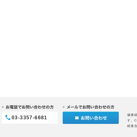
健康
03-3357-6681
す。C
総連