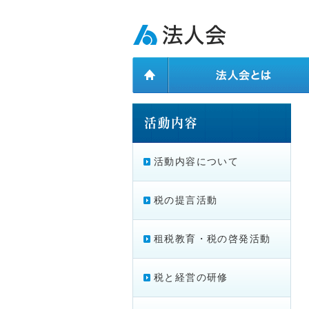
ページ内を移動するためのリンクです。
メインコンテンツへ移動
活動内容について
税の提言活動
租税教育・税の啓発活動
税と経営の研修