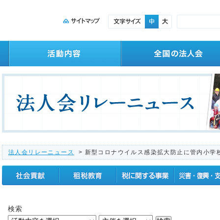
法人会リレーニュース
> 新型コロナウイルス感染拡大防止に管内小学
社会貢献
租税教育
税に関する事業
震災復興支援
検索