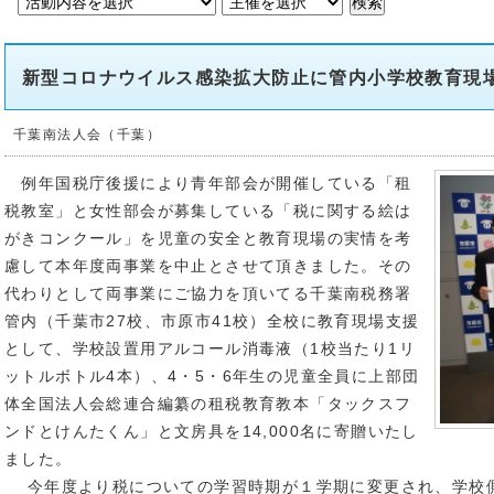
新型コロナウイルス感染拡大防止に管内小学校教育現
千葉南法人会（千葉）
例年国税庁後援により青年部会が開催している「租
税教室」と女性部会が募集している「税に関する絵は
がきコンクール」を児童の安全と教育現場の実情を考
慮して本年度両事業を中止とさせて頂きました。その
代わりとして両事業にご協力を頂いてる千葉南税務署
管内（千葉市27校、市原市41校）全校に教育現場支援
として、学校設置用アルコール消毒液（1校当たり1リ
ットルボトル4本）、4・5・6年生の児童全員に上部団
体全国法人会総連合編纂の租税教育教本「タックスフ
ンドとけんたくん」と文房具を14,000名に寄贈いたし
ました。
今年度より税についての学習時期が１学期に変更され、学校