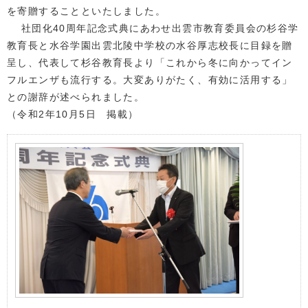
を寄贈することといたしました。
社団化40周年記念式典にあわせ出雲市教育委員会の杉谷学
教育長と水谷学園出雲北陵中学校の水谷厚志校長に目録を贈
呈し、代表して杉谷教育長より「これから冬に向かってイン
フルエンザも流行する。大変ありがたく、有効に活用する」
との謝辞が述べられました。
（令和2年10月5日 掲載）