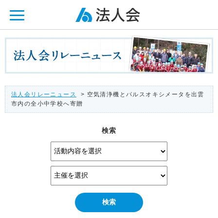
ページ内を移動するためのリンクです。
メインコンテンツへ移動
法人会リレーニュース
> 空気清浄機とパルスオキシメータを出雲
市内の全小中学校へ寄贈
検索