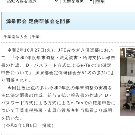
源泉部会 定例研修会を開催
千葉南法人会（千葉）
令和2年10月27日(火)、JFEみやざき倶楽部におい
て、『令和2年度年末調整・法定調書・給与支払い報告
書の作成、ID・パスワード方式によるe-Taxでの確定
申告について』 源泉部会定例研修会が51名の参加によ
り開催された。
今回は改正点の多い令和2年度の年末調整の実務を
主に法定調書の作成、給与支払い報告書の作成とID・
パスワード方式による方式によるe-Taxでの確定申告に
ついて千葉南税務署・市原市役所各担当職員より説明
を頂いた。
（令和3年1月5日 掲載）