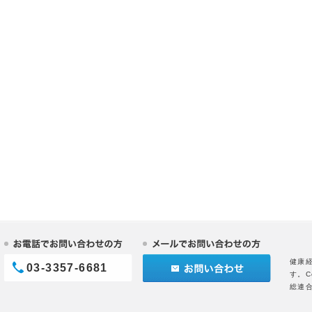
健康
03-3357-6681
す。C
総連