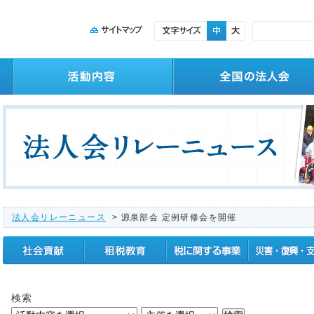
法人会リレーニュース
> 源泉部会 定例研修会を開催
社会貢献
租税教育
税に関する事業
震災復興支援
検索