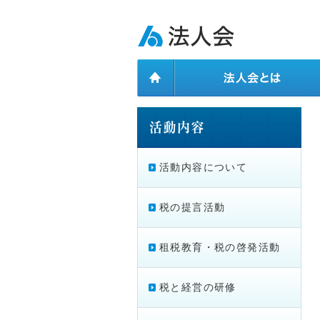
ページ内を移動するためのリンクです。
メインコンテンツへ移動
活動内容について
税の提言活動
租税教育・税の啓発活動
税と経営の研修