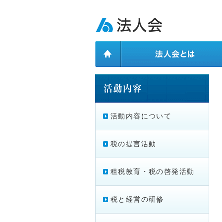
ページ内を移動するためのリンクです。
メインコンテンツへ移動
活動内容について
税の提言活動
租税教育・税の啓発活動
税と経営の研修