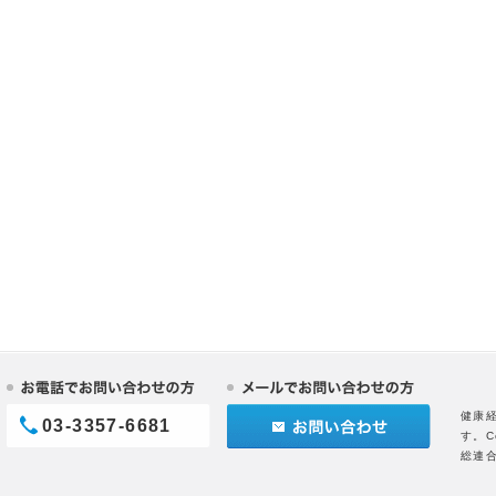
健康
03-3357-6681
す。C
総連