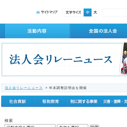
法人会リレーニュース
> 年末調整説明会を開催
社会貢献
租税教育
税に関する事業
震災復興支援
検索