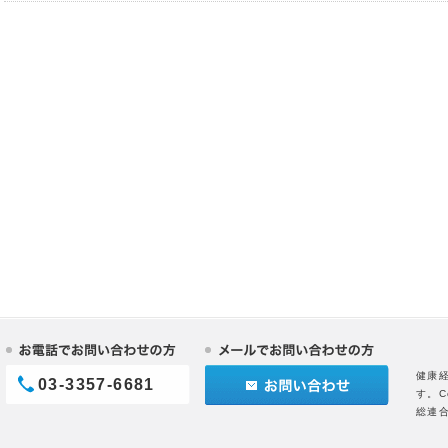
健康
03-3357-6681
す。C
総連