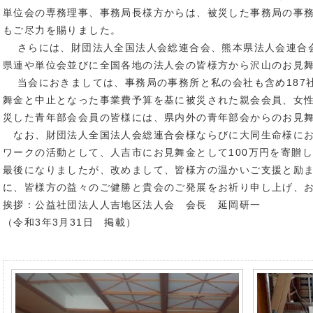
単位会の専務理事、事務局長様方からは、被災した事務局の事
もご尽力を賜りました。
さらには、財団法人全国法人会総連合会、熊本県法人会連合
県連や単位会並びに全国各地の法人会の皆様方から沢山のお見
当会におきましては、事務局の事務所と私の会社も含め187
舞金と中止となった事業費予算を基に被災された親会会員、女
災した青年部会会員の皆様には、県内外の青年部会からのお見
なお、財団法人全国法人会総連合会様ならびに大同生命様にお
ワークの活動として、人吉市にお見舞金として100万円を寄贈
最後になりましたが、改めまして、皆様方の温かいご支援と励
に、皆様方の益々のご健勝と貴会のご発展をお祈り申し上げ、
挨拶：公益社団法人人吉地区法人会 会長 延岡研一
（令和3年3月31日 掲載）