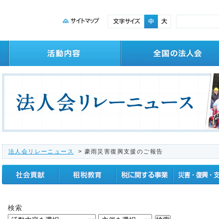
法人会リレーニュース
> 豪雨災害復興支援のご報告
社会貢献
租税教育
税に関する事業
震災復興支援
検索