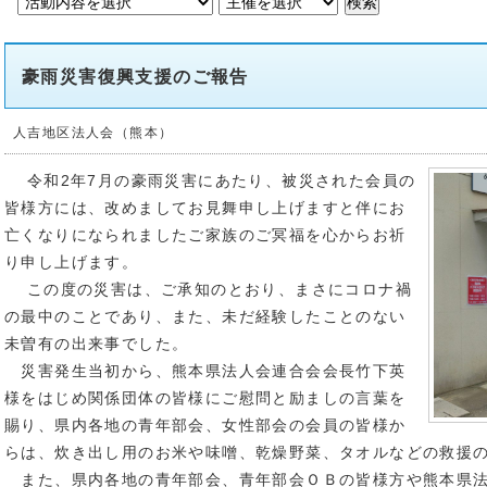
豪雨災害復興支援のご報告
人吉地区法人会（熊本）
令和2年7月の豪雨災害にあたり、被災された会員の
皆様方には、改めましてお見舞申し上げますと伴にお
亡くなりになられましたご家族のご冥福を心からお祈
り申し上げます。
この度の災害は、ご承知のとおり、まさにコロナ禍
の最中のことであり、また、未だ経験したことのない
未曽有の出来事でした。
災害発生当初から、熊本県法人会連合会会長竹下英
様をはじめ関係団体の皆様にご慰問と励ましの言葉を
賜り、県内各地の青年部会、女性部会の会員の皆様か
らは、炊き出し用のお米や味噌、乾燥野菜、タオルなどの救援
また、県内各地の青年部会、青年部会ＯＢの皆様方や熊本県法