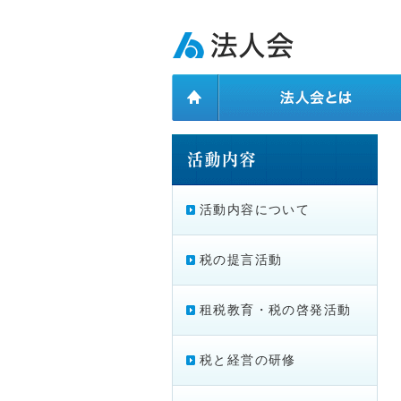
ページ内を移動するためのリンクです。
メインコンテンツへ移動
活動内容について
税の提言活動
租税教育・税の啓発活動
税と経営の研修