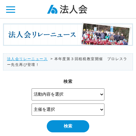
ページ内を移動するためのリンクです。
メインコンテンツへ移動
法人会リレーニュース
> 本年度第３回租税教室開催 プロレスラ
ー先生再び登壇！
検索