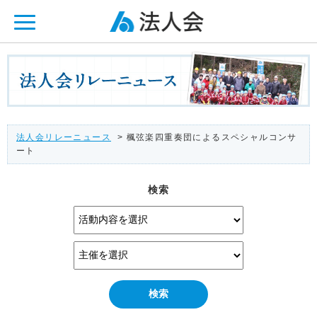
ページ内を移動するためのリンクです。
メインコンテンツへ移動
法人会リレーニュース
> 楓弦楽四重奏団によるスペシャルコンサ
ート
検索