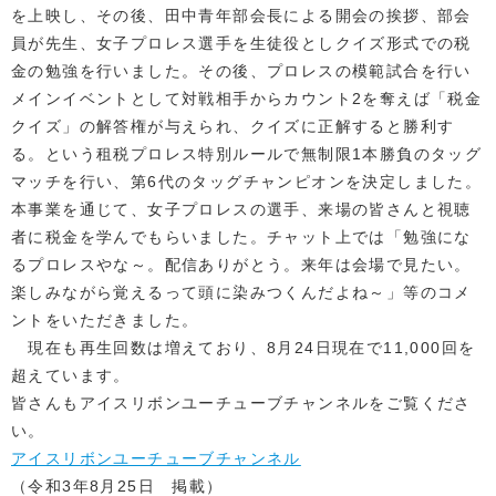
を上映し、その後、田中青年部会長による開会の挨拶、部会
員が先生、女子プロレス選手を生徒役としクイズ形式での税
金の勉強を行いました。その後、プロレスの模範試合を行い
メインイベントとして対戦相手からカウント2を奪えば「税金
クイズ」の解答権が与えられ、クイズに正解すると勝利す
る。という租税プロレス特別ルールで無制限1本勝負のタッグ
マッチを行い、第6代のタッグチャンピオンを決定しました。
本事業を通じて、女子プロレスの選手、来場の皆さんと視聴
者に税金を学んでもらいました。チャット上では「勉強にな
るプロレスやな～。配信ありがとう。来年は会場で見たい。
楽しみながら覚えるって頭に染みつくんだよね～」等のコメ
ントをいただきました。
現在も再生回数は増えており、8月24日現在で11,000回を
超えています。
皆さんもアイスリボンユーチューブチャンネルをご覧くださ
い。
アイスリボンユーチューブチャンネル
（令和3年8月25日 掲載）