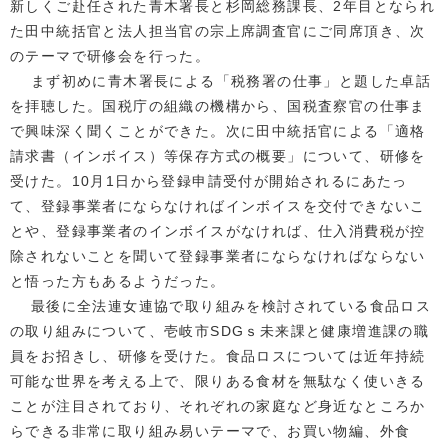
新しくご赴任された青木署長と杉岡総務課長、2年目となられ
た田中統括官と法人担当官の宗上席調査官にご同席頂き、次
のテーマで研修会を行った。
まず初めに青木署長による「税務署の仕事」と題した卓話
を拝聴した。国税庁の組織の機構から、国税査察官の仕事ま
で興味深く聞くことができた。次に田中統括官による「適格
請求書（インボイス）等保存方式の概要」について、研修を
受けた。10月1日から登録申請受付が開始されるにあたっ
て、登録事業者にならなければインボイスを交付できないこ
とや、登録事業者のインボイスがなければ、仕入消費税が控
除されないことを聞いて登録事業者にならなければならない
と悟った方もあるようだった。
最後に全法連女連協で取り組みを検討されている食品ロス
の取り組みについて、壱岐市SDGｓ未来課と健康増進課の職
員をお招きし、研修を受けた。食品ロスについては近年持続
可能な世界を考える上で、限りある食材を無駄なく使いきる
ことが注目されており、それぞれの家庭など身近なところか
らできる非常に取り組み易いテーマで、お買い物編、外食