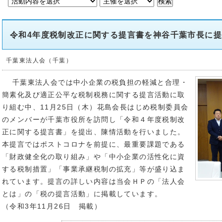
令和4年度税制改正に関する提言書を神谷千葉市長に
千葉東法人会（千葉）
千葉東法人会では中小企業の税負担の軽減と合理・
簡素化及び適正公平な税制税務に関する提言活動に取
り組む中、11月25日（木）花島会長はじめ税制委員会
のメンバーが千葉市役所を訪問し「令和４年度税制改
正に関する提言書」を提出、陳情活動を行いました。
本提言ではポストコロナを前提に、最重要課題である
「財政健全化の取り組み」や「中小企業の活性化に資
する税制措置」「事業承継税制の拡充」等が盛り込ま
れています。提言の詳しい内容は当会ＨＰの「法人会
とは」の「税の提言活動」に掲載しています。
（令和3年11月26日 掲載）