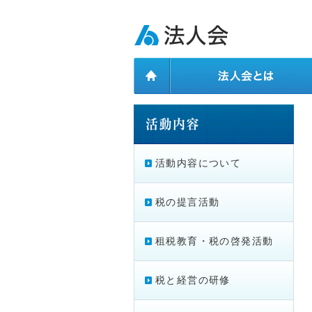
ページ内を移動するためのリンクです。
メインコンテンツへ移動
活動内容について
税の提言活動
租税教育・税の啓発活動
税と経営の研修