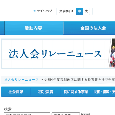
法人会リレーニュース
> 令和4年度税制改正に関する提言書を神谷千
社会貢献
租税教育
税に関する事業
震災復興支援
検索