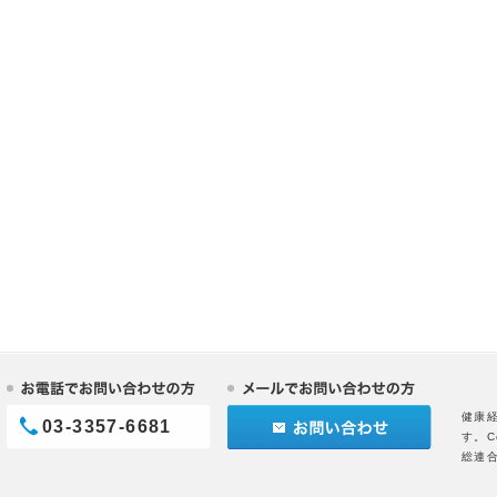
健康
03-3357-6681
す。C
総連