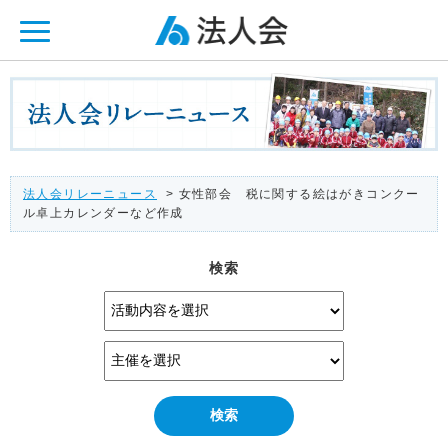
ページ内を移動するためのリンクです。
メインコンテンツへ移動
法人会リレーニュース
> 女性部会 税に関する絵はがきコンクー
ル卓上カレンダーなど作成
検索