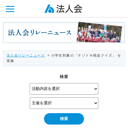
ページ内を移動するためのリンクです。
メインコンテンツへ移動
法人会リレーニュース
> 小学生対象の「ナゾトキ税金クイズ」 を
実施
検索