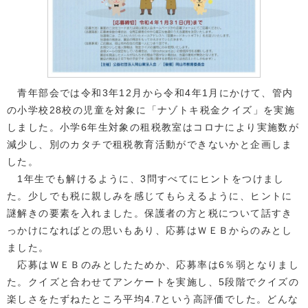
青年部会では令和3年12月から令和4年1月にかけて、管内
の小学校28校の児童を対象に「ナゾトキ税金クイズ」を実施
しました。小学6年生対象の租税教室はコロナにより実施数が
減少し、別のカタチで租税教育活動ができないかと企画しま
した。
1年生でも解けるように、3問すべてにヒントをつけまし
た。少しでも税に親しみを感じてもらえるように、ヒントに
謎解きの要素を入れました。保護者の方と税について話すき
っかけになればとの思いもあり、応募はＷＥＢからのみとし
ました。
応募はＷＥＢのみとしたためか、応募率は6％弱となりまし
た。クイズと合わせてアンケートを実施し、5段階でクイズの
楽しさをたずねたところ平均4.7という高評価でした。どんな