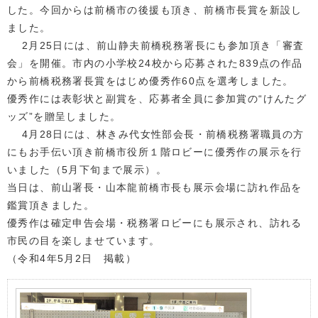
した。今回からは前橋市の後援も頂き、前橋市長賞を新設し
ました。
2月25日には、前山静夫前橋税務署長にも参加頂き「審査
会」を開催。市内の小学校24校から応募された839点の作品
から前橋税務署長賞をはじめ優秀作60点を選考しました。
優秀作には表彰状と副賞を、応募者全員に参加賞の“けんたグ
ッズ”を贈呈しました。
4月28日には、林きみ代女性部会長・前橋税務署職員の方
にもお手伝い頂き前橋市役所１階ロビーに優秀作の展示を行
いました（5月下旬まで展示）。
当日は、前山署長・山本龍前橋市長も展示会場に訪れ作品を
鑑賞頂きました。
優秀作は確定申告会場・税務署ロビーにも展示され、訪れる
市民の目を楽しませています。
（令和4年5月2日 掲載）