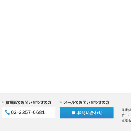
健康
03-3357-6681
す。C
総連