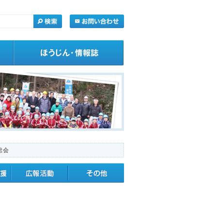
総会
・応援
広報活動
その他