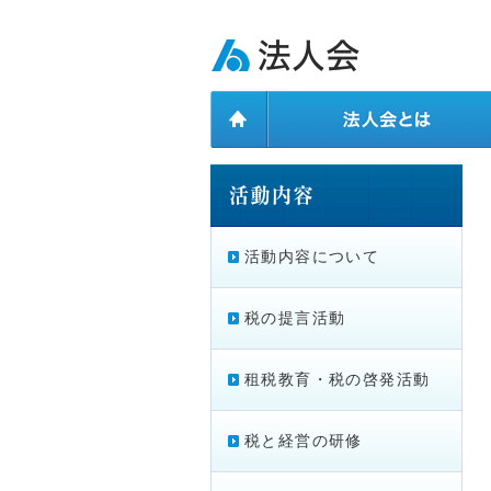
ページ内を移動するためのリンクです。
メインコンテンツへ移動
活動内容について
税の提言活動
租税教育・税の啓発活動
税と経営の研修