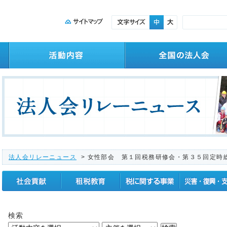
法人会リレーニュース
> 女性部会 第１回税務研修会・第３５回定時
社会貢献
租税教育
税に関する事業
震災復興支援
検索