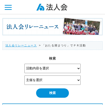
ページ内を移動するためのリンクです。
メインコンテンツへ移動
法人会リレーニュース
> 「おたる潮まつり」でＰＲ活動
検索