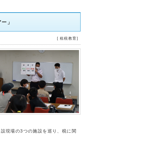
アー」
[ 租税教育]
設現場の3つの施設を巡り、税に関