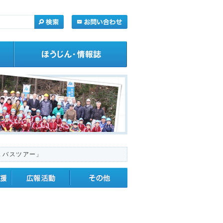
ｘバスツアー」
・応援
広報活動
その他