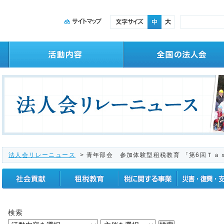
法人会リレーニュース
> 青年部会 参加体験型租税教育 「第6回Ｔａ
社会貢献
租税教育
税に関する事業
震災復興支援
検索