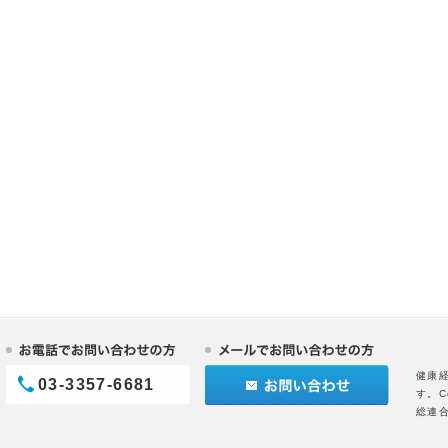
健康
03-3357-6681
す。C
総連