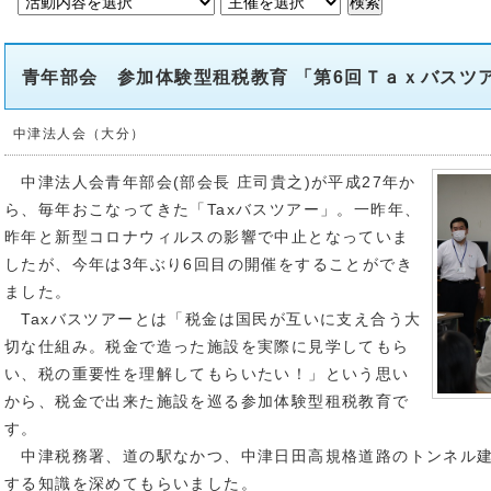
青年部会 参加体験型租税教育 「第6回Ｔａｘバスツ
中津法人会（大分）
中津法人会青年部会(部会長 庄司貴之)が平成27年か
ら、毎年おこなってきた「Taxバスツアー」。一昨年、
昨年と新型コロナウィルスの影響で中止となっていま
したが、今年は3年ぶり6回目の開催をすることができ
ました。
Taxバスツアーとは「税金は国民が互いに支え合う大
切な仕組み。税金で造った施設を実際に見学してもら
い、税の重要性を理解してもらいたい！」という思い
から、税金で出来た施設を巡る参加体験型租税教育で
す。
中津税務署、道の駅なかつ、中津日田高規格道路のトンネル建
する知識を深めてもらいました。