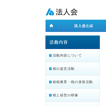
ページ内を移動するためのリンクです。
メインコンテンツへ移動
活動内容について
税の提言活動
租税教育・税の啓発活動
税と経営の研修