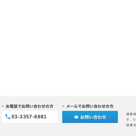
健康
03-3357-6681
す。C
総連