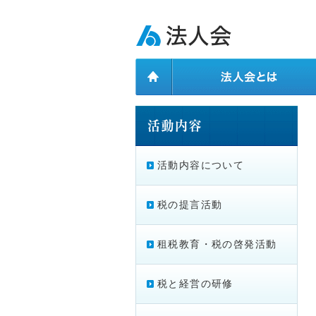
ページ内を移動するためのリンクです。
メインコンテンツへ移動
活動内容について
税の提言活動
租税教育・税の啓発活動
税と経営の研修