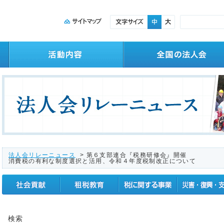
法人会リレーニュース
> 第６支部連合『税務研修会』開催
消費税の有利な制度選択と活用、令和４年度税制改正について
社会貢献
租税教育
税に関する事業
震災復興支援
検索