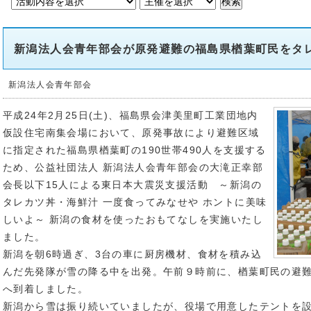
新潟法人会青年部会が原発避難の福島県楢葉町民をタ
新潟法人会青年部会
平成24年2月25日(土)、福島県会津美里町工業団地内
仮設住宅南集会場において、原発事故により避難区域
に指定された福島県楢葉町の190世帯490人を支援する
ため、公益社団法人 新潟法人会青年部会の大滝正幸部
会長以下15人による東日本大震災支援活動 ～新潟の
タレカツ丼・海鮮汁 一度食ってみなせや ホントに美味
しいよ～ 新潟の食材を使ったおもてなしを実施いたし
ました。
新潟を朝6時過ぎ、3台の車に厨房機材、食材を積み込
んだ先発隊が雪の降る中を出発。午前９時前に、楢葉町民の避
へ到着しました。
新潟から雪は振り続いていましたが、役場で用意したテントを