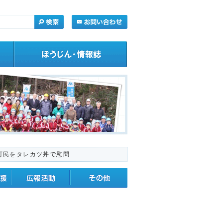
町民をタレカツ丼で慰問
・応援
広報活動
その他