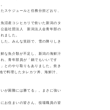
た。
せたスケジュールと任務分担どおり、
「魚沼産コシヒカリで炊いた新潟のタ
。公益社団法人 新潟法人会青年部の
くれました。
ました。みんな笑顔で、雪の降りしき
新鮮な魚介類が不足し、新潟の海鮮汁
られ、青年部員が「鍋でもいいです
い」とのやり取りもありました。炊き
地で料理したタレカツ丼、海鮮汁、
ないが困難には勝てる」。まさに強い
宅にお住まいの皆さん、役場職員の皆