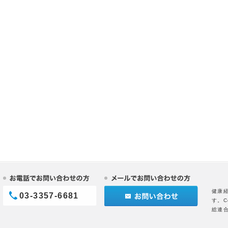
健康
03-3357-6681
す。C
総連