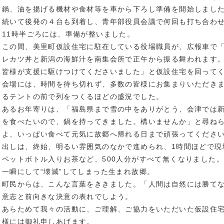
鍋、油を揚げる機材や食材等を車から下ろし準備を開始しまし
続いて後発の４台も到着し、青年部役員会議で何回も打ち合わ
11時半ごろには、準備が整いました。
この間、美里町仮設住宅に駐在している役場職員が、広報車で
レカツ丼と新潟の海鮮汁を南集会所で正午から振る舞われます
皆様が支援に駆けつけてくださいました」と仮設住宅を回って
会場には、時間を待ち切れず、多数の皆様にお集まりいただき
るテントの前で列をつくるほどの盛況でした。
あるお年寄りは、「福島県まで雪の中をありがとう、会津では
を食べたいので、鍋を持ってきました。構いませんか」と尋ね
よ、いっぱい食べて元気に故郷へ帰れる日まで頑張ってくださ
出しは、終始、明るい雰囲気のなかで進められ、1時間ほどで現
ペットボトル入りお茶など、500人分がすべて無くなりました。
一瞬にして“壊滅”してしまった生まれ故郷。
町民からは、こんな言葉をききました。「人間は自然には勝て
意志と前向きな決意の表れでしよう。
あらためて我々の活動に、ご理解、ご協力をいただいた仮設住
様には御礼申しあげます。