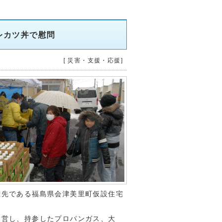
レカツ丼で慰問
[ 災害・支援・応援]
難先である福島県会津美里町仮設住宅
設営し、持参したプロパンガス、大