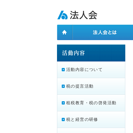
ページ内を移動するためのリンクです。
メインコンテンツへ移動
活動内容について
税の提言活動
租税教育・税の啓発活動
税と経営の研修