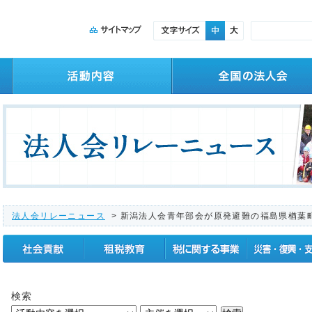
法人会リレーニュース
> 新潟法人会青年部会が原発避難の福島県楢葉
社会貢献
租税教育
税に関する事業
震災復興支援
検索