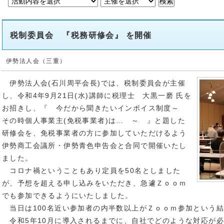
税制委員会 『税務研修会』 を開催
伊勢法人会（三重）
伊勢法人会(石川周平会長)では、税制委員会が主催
し、令和4年9月21日(水)講師に税理士 大黒一磨 氏を
お招きし、『 今だから聞きたいインボイス制度～
その時個人事業主(免税事業者)は… ～ 』と題した
研修会を、免税事業者の方に参加していただけるよう
伊勢商工会議所・伊勢青色申告会と合同で開催いたし
ました。
コロナ禍ということもあり定員を50名としました
が、予想を超える申し込みをいただき、急遽Ｚｏｏｍ
でも参加できるようにいたしました。
当日は100名近い参加者の内半数以上がＺｏｏｍ参加という
令和5年10月に導入されるまでに、自社でどのような対応が