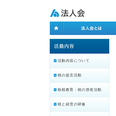
ページ内を移動するためのリンクです。
メインコンテンツへ移動
活動内容について
税の提言活動
租税教育・税の啓発活動
税と経営の研修