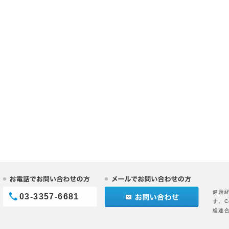
健康
03-3357-6681
す。C
総連