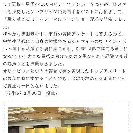
リオ五輪・男子4×100Ｍリレーでアンカーをつとめ、銀メダ
ルを獲得したケンブリッジ飛鳥選手をゲストにお招きして、
「乗り越える力」をテーマにトークショー形式で開催しまし
た。
和やかな雰囲気の中、事前の質問アンケートに答える形で、
中学生時代にご自身の故郷であるジャマイカのウサイン・ボ
ルト選手が活躍する姿にあこがれ、以来“世界で勝てる選手に
なる”という大きな目標に向けて努力を重ねられた経験や今後
の抱負などを披露頂きました。
オリンピックという大舞台で夢を実現したトップアスリート
の言葉に直に接することができ、会場を埋めた参加者にとっ
て貴重な一日となりました。
（令和5年1月30日 掲載）