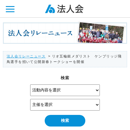
ページ内を移動するためのリンクです。
メインコンテンツへ移動
法人会リレーニュース
> リオ五輪銀メダリスト ケンブリッジ飛
鳥選手を招いて公開新春トークショーを開催
検索