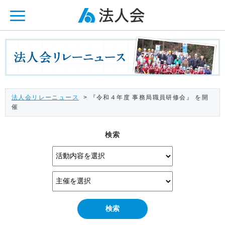
ページ内を移動するためのリンクです。
メインコンテンツへ移動
法人会リレーニュース
> 『令和４年度 事務局職員研修会』 を開
催
検索