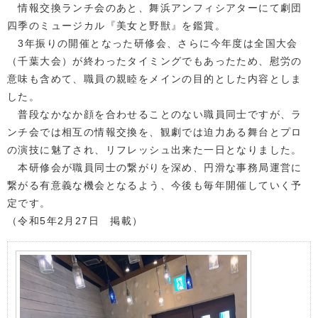
情報交換ランチ会のあと、舞浜アンフィシアターにて劇団
四季のミュージカル『美女と野獣』を鑑賞。
3年振りの開催となった研修会、さらに今年度は全国大会
（千葉大会）が終わったタイミングでもあったため、慰労の
意味も含めて、職員の親睦をメインの目的とした内容としま
した。
普段なかなか顔を合わせることのない職員同士ですが、ラ
ンチ会では相互の情報交換を、観劇では迫力ある舞台とプロ
の演技に魅了され、リフレッシュ出来た一日となりました。
本研修会が職員同士の繋がりを深め、円滑な事務局運営に
繋がる有意義な機会となるよう、今後も毎年開催していく予
定です。
（令和5年2月27日 掲載）