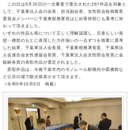
この日は9月20日の一次審査で選出された287作品を対象と
して、千葉東法人会の会長、担当副会長、女性部会租税教育
委員会メンバーに千葉東税務署長はじめ署幹部にも選考に加
わって頂きました。
いずれの作品も税について正しく理解認識し、児童らしい発
想・構想のもとに表現した力作揃いの一点ずつを慎重に選考
した結果、千葉東法人会長賞、千葉東税務署長賞、千葉県法
人会連合会女性連協会長賞、千葉東法人会女性部会長賞と金
銀銅各賞の表彰作品が選定されました。
受彰作品は、今後千葉市内のモノレール駅構内や図書館な
ど公共の場で順次発表させて頂きます。
（令和5年10月6日 掲載）