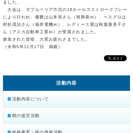
ました。
大会は、ダブルペリア方式の18ホールズストロークプレー
により行われ、優勝は山本崇さん（旭興発㈱）、ベスグロは
村杉茂治さん（福井電機㈱）、レディース賞は秋葉惠美子さ
ん（アスカ自動車工業㈱）が受賞されました。
参加された皆様、大変お疲れさまでした。
（令和5年11月17日 掲載）
活動内容
活動内容について
税の提言活動
租税教育・税の啓発活動