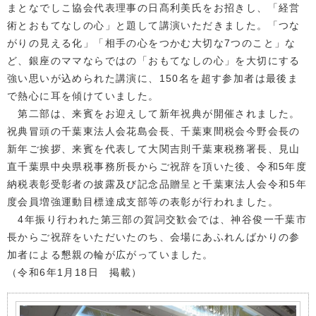
まとなでしこ協会代表理事の日髙利美氏をお招きし、「経営
術とおもてなしの心」と題して講演いただきました。「つな
がりの見える化」「相手の心をつかむ大切な7つのこと」な
ど、銀座のママならではの「おもてなしの心」を大切にする
強い思いが込められた講演に、150名を超す参加者は最後ま
で熱心に耳を傾けていました。
第二部は、来賓をお迎えして新年祝典が開催されました。
祝典冒頭の千葉東法人会花島会長、千葉東間税会今野会長の
新年ご挨拶、来賓を代表して大関吉則千葉東税務署長、見山
直千葉県中央県税事務所長からご祝辞を頂いた後、令和5年度
納税表彰受彰者の披露及び記念品贈呈と千葉東法人会令和5年
度会員増強運動目標達成支部等の表彰が行われました。
4年振り行われた第三部の賀詞交歓会では、神谷俊一千葉市
長からご祝辞をいただいたのち、会場にあふれんばかりの参
加者による懇親の輪が広がっていました。
（令和6年1月18日 掲載）