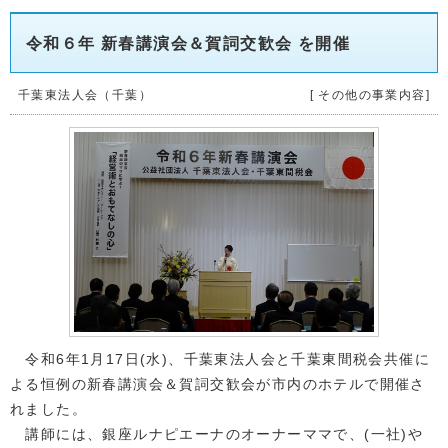
令和６年 新春講演会＆賀詞交歓会 を開催
千葉東法人会（千葉）
[ その他の事業内容]
令和6年1月17日(水)、千葉東法人会と千葉東間税会共催に
よる恒例の新春講演会＆賀詞交歓会が市内のホテルで開催さ
れました。
講師には、銀座ルナピエーナのオーナーママで、(一社)や