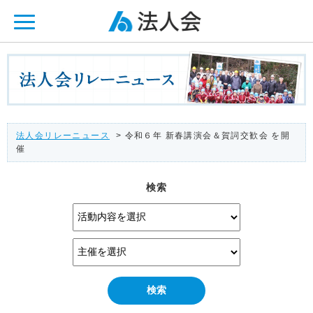
ページ内を移動するためのリンクです。
メインコンテンツへ移動
法人会リレーニュース
> 令和６年 新春講演会＆賀詞交歓会 を開
催
検索