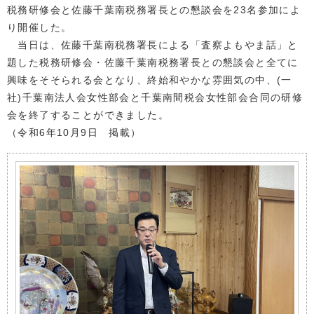
税務研修会と佐藤千葉南税務署長との懇談会を23名参加によ
り開催した。
当日は、佐藤千葉南税務署長による「査察よもやま話」と
題した税務研修会・佐藤千葉南税務署長との懇談会と全てに
興味をそそられる会となり、終始和やかな雰囲気の中、(一
社)千葉南法人会女性部会と千葉南間税会女性部会合同の研修
会を終了することができました。
（令和6年10月9日 掲載）