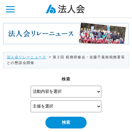
ページ内を移動するためのリンクです。
メインコンテンツへ移動
法人会リレーニュース
> 第２回 税務研修会・佐藤千葉南税務署長
との懇談会開催
検索